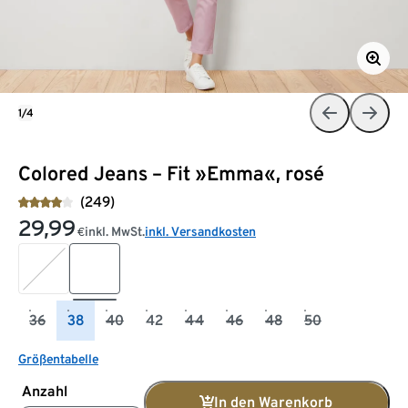
1/4
Colored Jeans – Fit »Emma«, rosé
(249)
29,99
inkl. MwSt.
inkl. Versandkosten
€
36
38
40
42
44
46
48
50
Größentabelle
Anzahl
In den Warenkorb