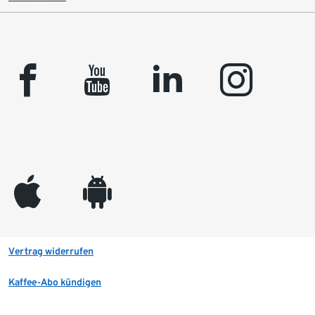
facebook
youtube
linkedin
instagram
appleinc
android
Vertrag widerrufen
Kaffee-Abo kündigen