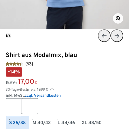
1/6
Shirt aus Modalmix, blau
(63)
-14%
17,00
19,99
€
€
30-Tage-Bestpreis:
19,99
€
inkl. MwSt.
zzgl. Versandkosten
S 36/38
M 40/42
L 44/46
XL 48/50