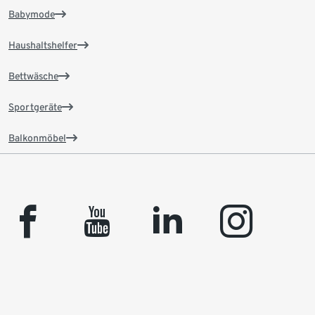
Babymode
Haushaltshelfer
Bettwäsche
Sportgeräte
Balkonmöbel
facebook
youtube
linkedin
instagram