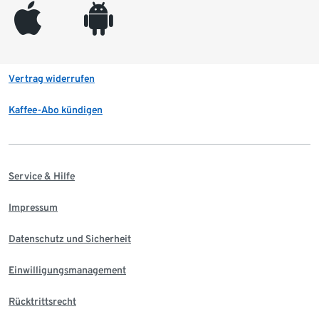
appleinc
android
Vertrag widerrufen
Kaffee-Abo kündigen
Service & Hilfe
Impressum
Datenschutz und Sicherheit
Einwilligungsmanagement
Rücktrittsrecht