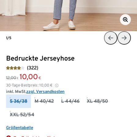
1/5
Bedruckte Jerseyhose
(322)
10,00
12,00
€
€
30-Tage-Bestpreis:
10,00
€
inkl. MwSt.
zzgl. Versandkosten
S 36/38
M 40/42
L 44/46
XL 48/50
XXL 52/54
Größentabelle