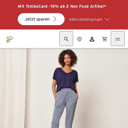
Mit TchiboCard -15% ab 2 Non Food Artikel*
Jetzt sparen
Aktionsbedingungen