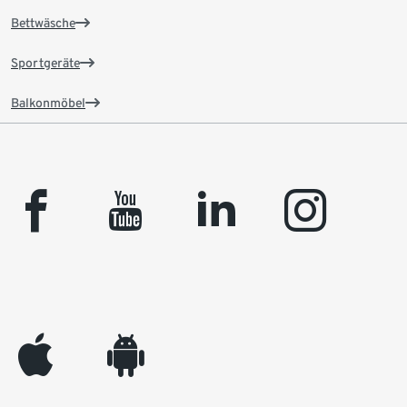
Bettwäsche
Sportgeräte
Balkonmöbel
facebook
youtube
linkedin
instagram
appleinc
android