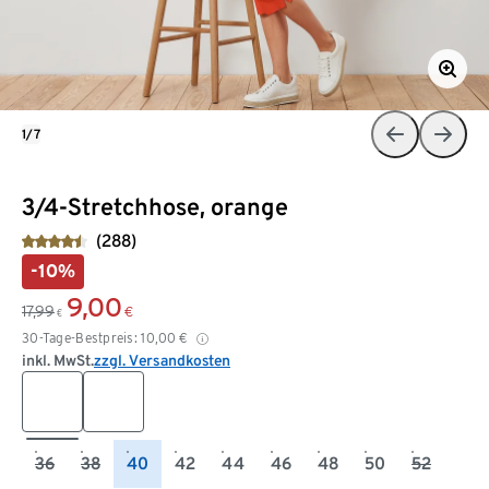
1/7
3/4-Stretchhose, orange
(288)
-10%
9,00
17,99
€
€
30-Tage-Bestpreis:
10,00
€
inkl. MwSt.
zzgl. Versandkosten
36
38
40
42
44
46
48
50
52