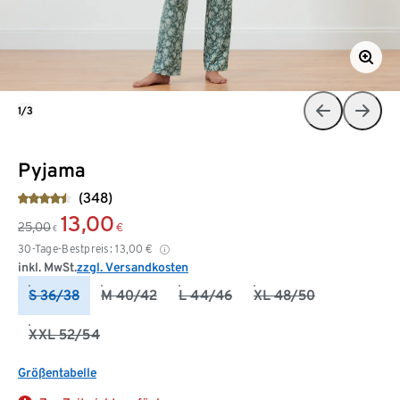
1/3
Pyjama
(348)
13,00
25,00
€
€
30-Tage-Bestpreis:
13,00
€
inkl. MwSt.
zzgl. Versandkosten
S 36/38
M 40/42
L 44/46
XL 48/50
XXL 52/54
Größentabelle