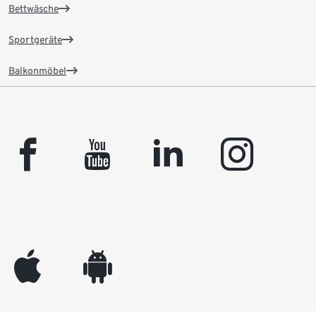
Bettwäsche
Sportgeräte
Balkonmöbel
facebook
youtube
linkedin
instagram
appleinc
android