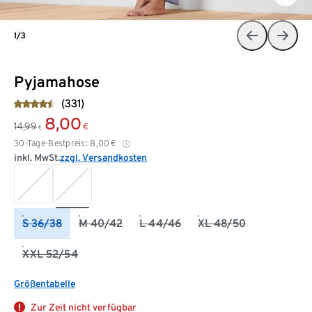
1/3
Pyjamahose
(331)
8,00
14,99
€
€
30-Tage-Bestpreis:
8,00
€
inkl. MwSt.
zzgl. Versandkosten
S 36/38
M 40/42
L 44/46
XL 48/50
XXL 52/54
Größentabelle
Zur Zeit nicht verfügbar