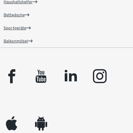
Haushaltshelfer
Bettwäsche
Sportgeräte
Balkonmöbel
facebook
youtube
linkedin
instagram
appleinc
android