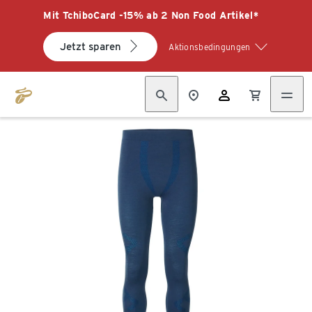
Mit TchiboCard -15% ab 2 Non Food Artikel*
Jetzt sparen
Aktionsbedingungen