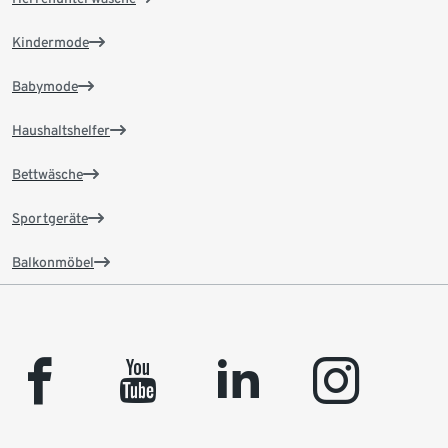
Kindermode
Babymode
Haushaltshelfer
Bettwäsche
Sportgeräte
Balkonmöbel
facebook
youtube
linkedin
instagram