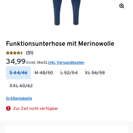
Funktionsunterhose mit Merinowolle
(51)
34,99
inkl. MwSt.
inkl. Versandkosten
€
S 44/46
M 48/50
L 52/54
XL 56/58
XXL 60/62
Größentabelle
Zur Zeit nicht verfügbar