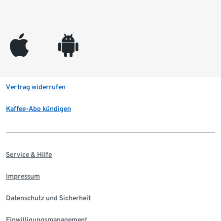
appleinc
android
Vertrag widerrufen
Kaffee-Abo kündigen
Service & Hilfe
Impressum
Datenschutz und Sicherheit
Einwilligungsmanagement