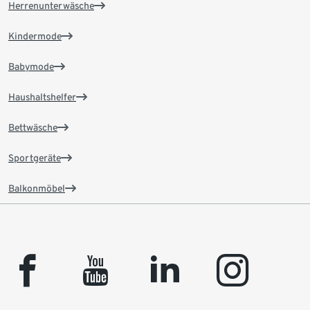
Herrenunterwäsche
Kindermode
Babymode
Haushaltshelfer
Bettwäsche
Sportgeräte
Balkonmöbel
facebook
youtube
linkedin
instagram