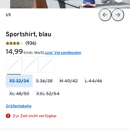
1/5
Sportshirt, blau
(936)
14,99
inkl. MwSt.
zzgl. Versandkosten
€
XS 32/34
S 36/38
M 40/42
L 44/46
XL 48/50
XXL 52/54
Größentabelle
Zur Zeit nicht verfügbar