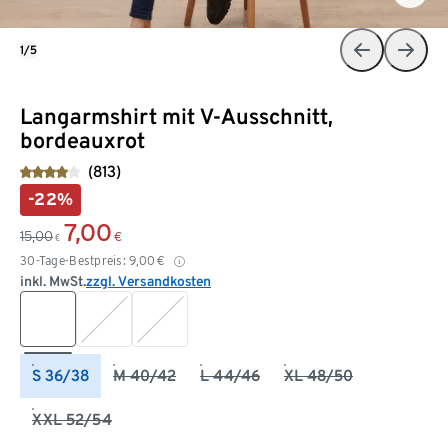
1/5
Langarmshirt mit V-Ausschnitt,
bordeauxrot
(813)
-22%
7,00
15,00
€
€
30-Tage-Bestpreis:
9,00
€
inkl. MwSt.
zzgl. Versandkosten
S 36/38
M 40/42
L 44/46
XL 48/50
XXL 52/54