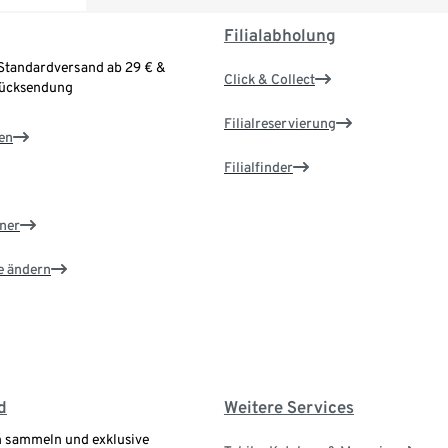
Filialabholung
Standardversand ab 29 € &
Click & Collect
Rücksendung
Filialreservierung
en
Filialfinder
ner
e ändern
d
Weitere Services
 sammeln und exklusive