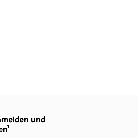
nmelden und
en¹