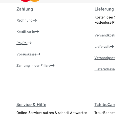
Zahlung
Lieferung
Kostenloser 
Rechnung
kostenlose 
Kreditkarte
Versandkost
PayPal
Lieferzeit
Vorauskasse
Versandpart
Zahlung in der Filiale
Lieferadress
Service & Hilfe
TchiboCar
Online-Services nutzen & schnell Antworten
TreueBohnen