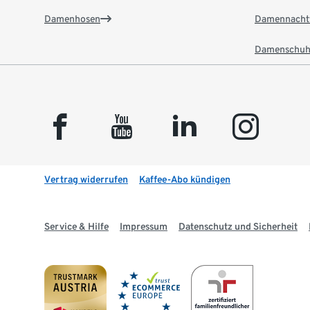
Damenhosen
Damennacht
Damenschuh
facebook
youtube
linkedin
instagram
Vertrag widerrufen
Kaffee-Abo kündigen
Service & Hilfe
Impressum
Datenschutz und Sicherheit