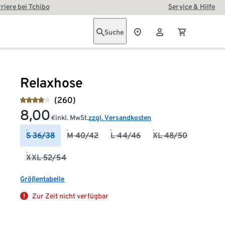
riere bei Tchibo
Service & Hilfe
Suche
Relaxhose
(260)
8,00
inkl. MwSt.
zzgl. Versandkosten
€
S 36/38
M 40/42
L 44/46
XL 48/50
XXL 52/54
Größentabelle
Zur Zeit nicht verfügbar