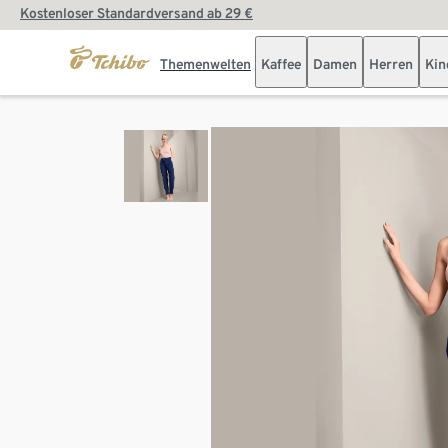
Kostenloser Standardversand ab 29 €
Themenwelten
Kaffee
Damen
Herren
Kin