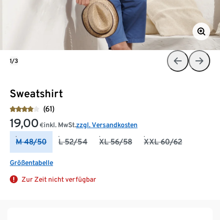
1/3
Sweatshirt
(61)
19,00
inkl. MwSt.
zzgl. Versandkosten
€
M 48/50
L 52/54
XL 56/58
XXL 60/62
Größentabelle
Zur Zeit nicht verfügbar