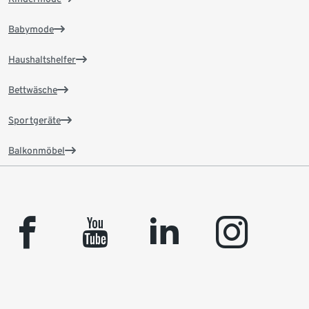
Babymode
Haushaltshelfer
Bettwäsche
Sportgeräte
Balkonmöbel
facebook
youtube
linkedin
instagram