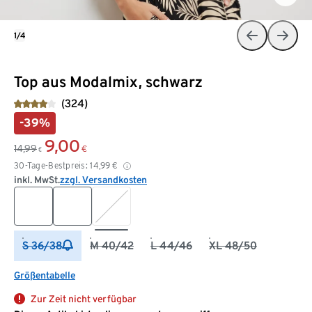
1/4
Top aus Modalmix, schwarz
(324)
-39%
9,00
14,99
€
€
30-Tage-Bestpreis:
14,99
€
inkl. MwSt.
zzgl. Versandkosten
S 36/38
M 40/42
L 44/46
XL 48/50
Größentabelle
Zur Zeit nicht verfügbar