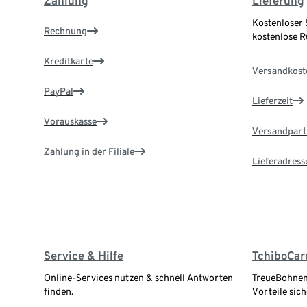
Zahlung
Lieferung
Kostenloser 
Rechnung
kostenlose 
Kreditkarte
Versandkost
PayPal
Lieferzeit
Vorauskasse
Versandpart
Zahlung in der Filiale
Lieferadress
Service & Hilfe
TchiboCar
Online-Services nutzen & schnell Antworten
TreueBohnen
finden.
Vorteile sich