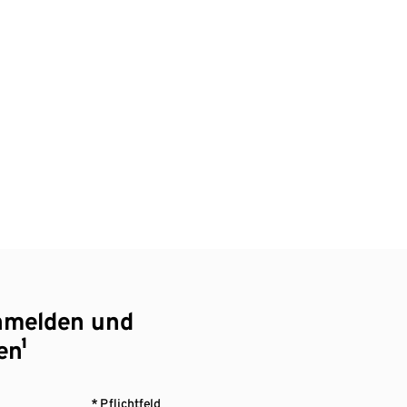
nmelden und
en¹
* Pflichtfeld