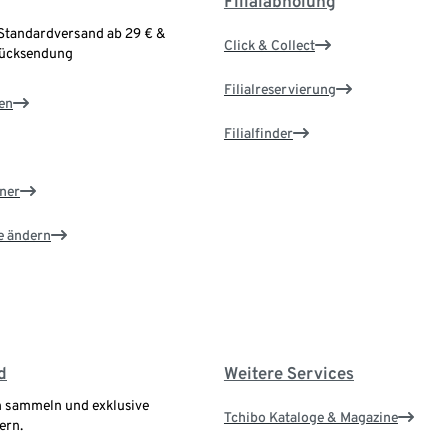
Filialabholung
Standardversand ab 29 € &
Click & Collect
Rücksendung
Filialreservierung
en
Filialfinder
ner
e ändern
d
Weitere Services
 sammeln und exklusive
Tchibo Kataloge & Magazine
ern.