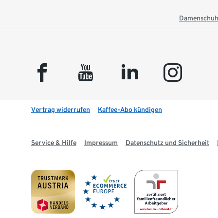
Damenschuh
facebook
youtube
linkedin
instagram
Vertrag widerrufen
Kaffee-Abo kündigen
Service & Hilfe
Impressum
Datenschutz und Sicherheit