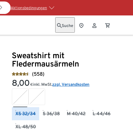
Aktionsbedingungen
Suche
Sweatshirt mit
Fledermausärmeln
(558)
8,00
inkl. MwSt.
zzgl. Versandkosten
€
XS 32/34
S 36/38
M 40/42
L 44/46
XL 48/50