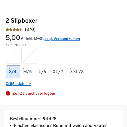
2 Slipboxer
(370)
5,00
inkl. MwSt.
zzgl. Versandkosten
€
€/Stück
2,50
S/4
M/5
L/6
XL/7
XXL/8
Größentabelle
Zur Zeit nicht verfügbar
Bestellnummer: 94428
Flacher, elastischer Bund mit weich angerauter