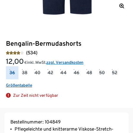
Bengalin-Bermudashorts
(534)
12,00
inkl. MwSt.
zzgl. Versandkosten
€
36
38
40
42
44
46
48
50
52
Größentabelle
Zur Zeit nicht verfügbar
Bestellnummer: 104849
Pflegeleichte und knitterarme Viskose-Stretch-