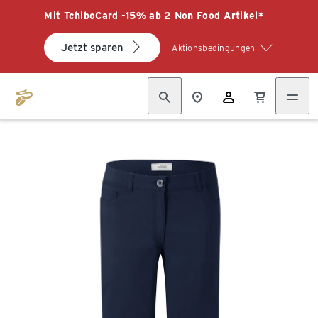
Mit TchiboCard -15% ab 2 Non Food Artikel*
Jetzt sparen
Aktionsbedingungen