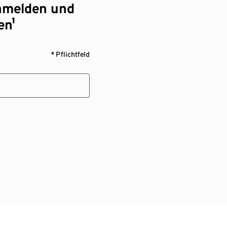
nmelden und
en¹
* Pflichtfeld