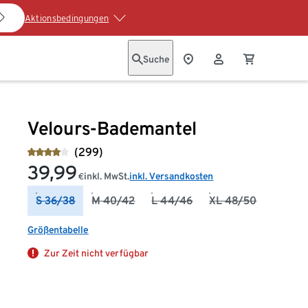
Aktionsbedingungen
Suche
Velours-Bademantel
(299)
39,99
inkl. MwSt.
inkl. Versandkosten
€
S 36/38
M 40/42
L 44/46
XL 48/50
Größentabelle
Zur Zeit nicht verfügbar