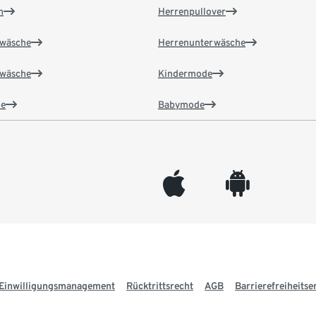
n
Herrenpullover
wäsche
Herrenunterwäsche
wäsche
Kindermode
e
Babymode
appleinc
android
Einwilligungsmanagement
Rücktrittsrecht
AGB
Barrierefreiheitse