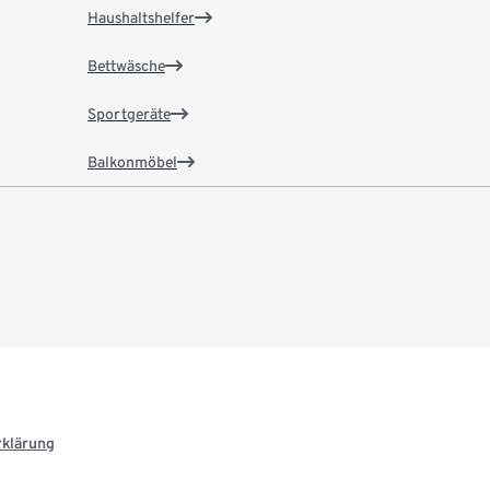
Haushaltshelfer
Bettwäsche
Sportgeräte
Balkonmöbel
rklärung