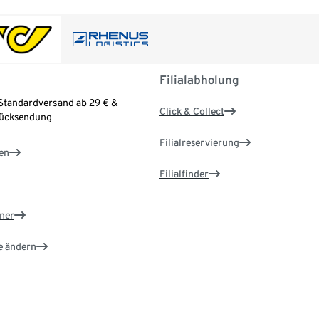
Filialabholung
Standardversand ab 29 € &
Click & Collect
Rücksendung
Filialreservierung
en
Filialfinder
ner
e ändern