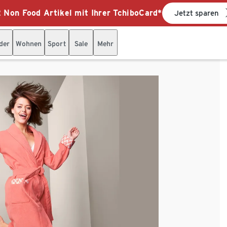
 Non Food Artikel mit Ihrer TchiboCard*
Jetzt sparen
der
Wohnen
Sport
Sale
Mehr