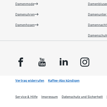
Damenmode
Damenbluse
Damenuhren
Damenunter
Damenhosen
Damennacht
Damenschuh
facebook
youtube
linkedin
instagram
Vertrag widerrufen
Kaffee-Abo kündigen
Service & Hilfe
Impressum
Datenschutz und Sicherheit