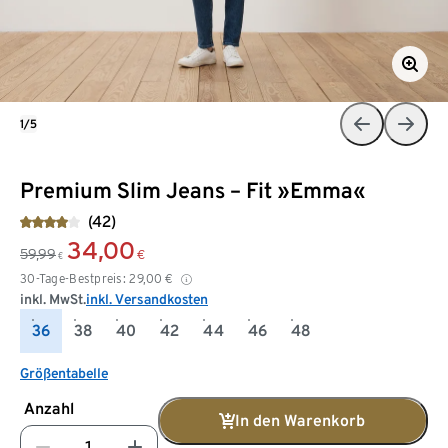
1/5
Premium Slim Jeans – Fit »Emma«
(42)
34,00
59,99
€
€
30-Tage-Bestpreis:
29,00
€
inkl. MwSt.
inkl. Versandkosten
36
38
40
42
44
46
48
Größentabelle
Anzahl
In den Warenkorb