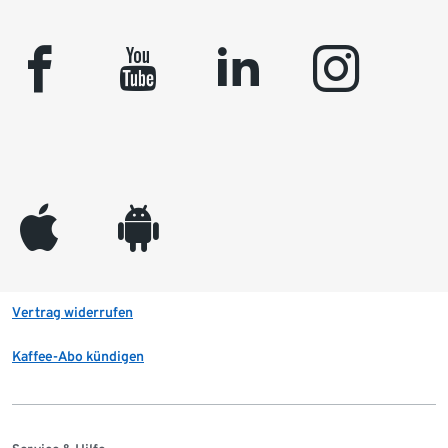
facebook
youtube
linkedin
instagram
appleinc
android
Vertrag widerrufen
Kaffee-Abo kündigen