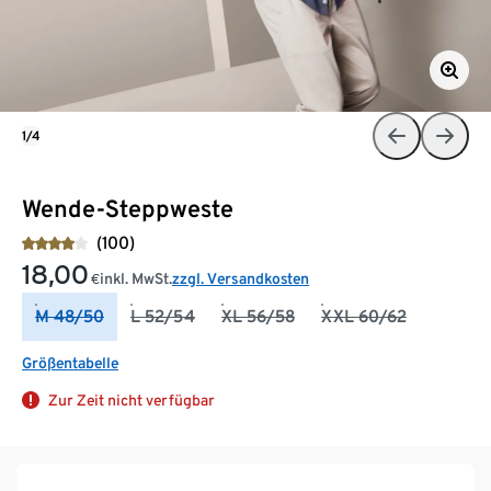
1/4
Wende-Steppweste
(100)
18,00
inkl. MwSt.
zzgl. Versandkosten
€
M 48/50
L 52/54
XL 56/58
XXL 60/62
Größentabelle
Zur Zeit nicht verfügbar