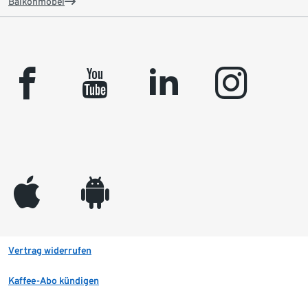
Balkonmöbel
facebook
youtube
linkedin
instagram
appleinc
android
Vertrag widerrufen
Kaffee-Abo kündigen