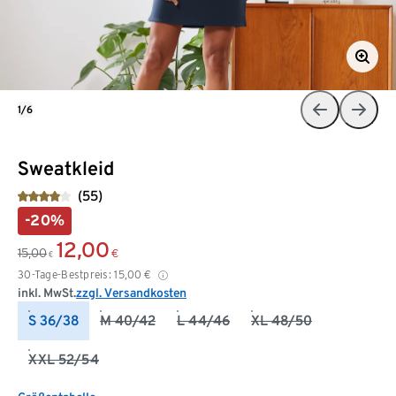
1/6
Sweatkleid
(55)
-20%
12,00
15,00
€
€
30-Tage-Bestpreis:
15,00
€
inkl. MwSt.
zzgl. Versandkosten
S 36/38
M 40/42
L 44/46
XL 48/50
XXL 52/54