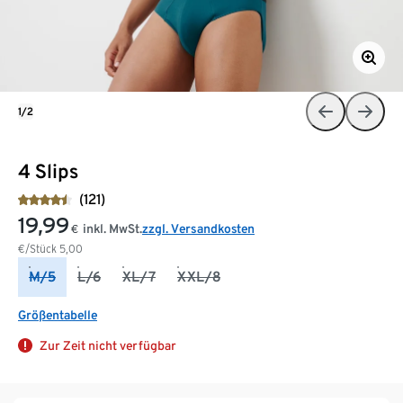
1/2
4 Slips
(121)
19,99
inkl. MwSt.
zzgl. Versandkosten
€
€/Stück
5,00
M/5
L/6
XL/7
XXL/8
Größentabelle
Zur Zeit nicht verfügbar