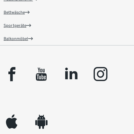
Bettwäsche
Sportgeräte
Balkonmöbel
facebook
youtube
linkedin
instagram
appleinc
android