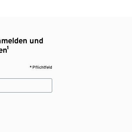
nmelden und
en¹
* Pflichtfeld