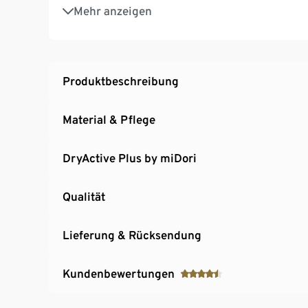
Extraflache Nähte
Mehr anzeigen
Softes, elastisches Material mit der Faser C
Wärmeisolierend durch leicht angeraute Inne
Produktbeschreibung
Material & Pflege
DryActive Plus by miDori
Qualität
Lieferung & Rücksendung
Kundenbewertungen