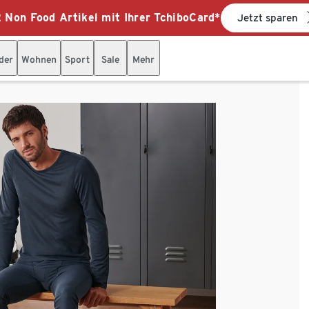
 Non Food Artikel mit Ihrer TchiboCard*
Jetzt sparen
der
Wohnen
Sport
Sale
Mehr