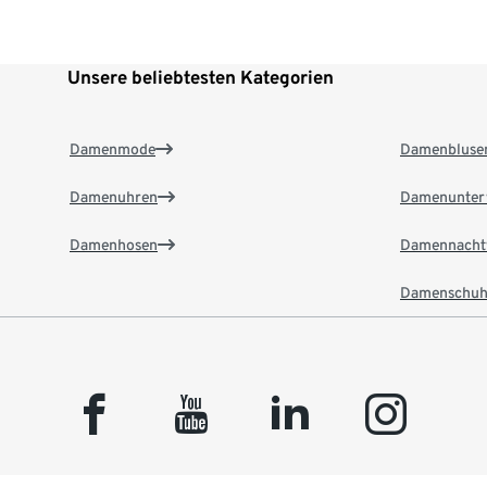
Unsere beliebtesten Kategorien
Damenmode
Damenbluse
Damenuhren
Damenunter
Damenhosen
Damennacht
Damenschuh
facebook
youtube
linkedin
instagram