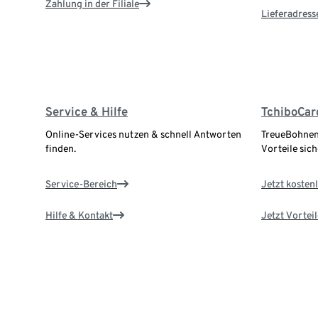
Zahlung in der Filiale
Lieferadress
Service & Hilfe
TchiboCar
Online-Services nutzen & schnell Antworten
TreueBohnen
finden.
Vorteile sich
Service-Bereich
Jetzt kostenl
Hilfe & Kontakt
Jetzt Vortei