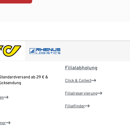
Filialabholung
Standardversand ab 29 € &
Click & Collect
Rücksendung
Filialreservierung
en
Filialfinder
ner