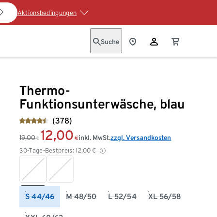
Aktionsbedingungen
Suche
Thermo-
Funktionsunterwäsche, blau
(378)
12,00
19,00
inkl. MwSt.
zzgl. Versandkosten
€
€
30-Tage-Bestpreis:
12,00
€
S 44/46
M 48/50
L 52/54
XL 56/58