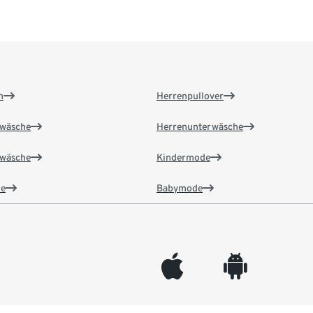
n
Herrenpullover
wäsche
Herrenunterwäsche
wäsche
Kindermode
e
Babymode
appleinc
android