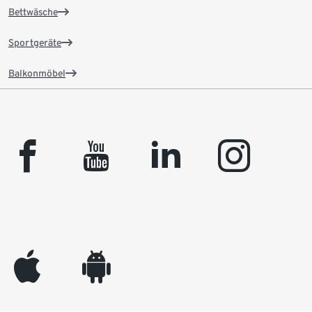
Bettwäsche
Sportgeräte
Balkonmöbel
facebook
youtube
linkedin
instagram
appleinc
android