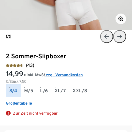
1/3
2 Sommer-Slipboxer
(43)
14,99
inkl. MwSt.
zzgl. Versandkosten
€
€/Stück
7,50
S/4
M/5
L/6
XL/7
XXL/8
Größentabelle
Zur Zeit nicht verfügbar