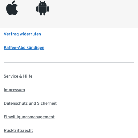
appleinc
android
Vertrag widerrufen
Kaffee-Abo kündigen
Service & Hilfe
Impressum
Datenschutz und Sicherheit
Einwilligungsmanagement
Rücktrittsrecht