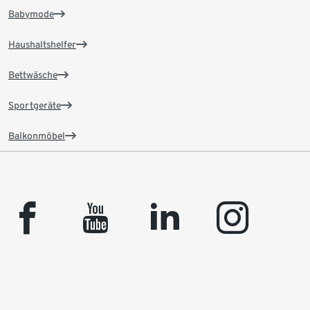
Babymode
Haushaltshelfer
Bettwäsche
Sportgeräte
Balkonmöbel
facebook
youtube
linkedin
instagram