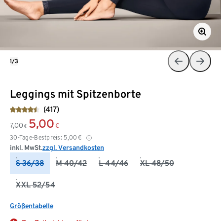
1/3
Leggings mit Spitzenborte
(417)
5,00
7,00
€
€
30-Tage-Bestpreis:
5,00
€
inkl. MwSt.
zzgl. Versandkosten
S 36/38
M 40/42
L 44/46
XL 48/50
XXL 52/54
Größentabelle