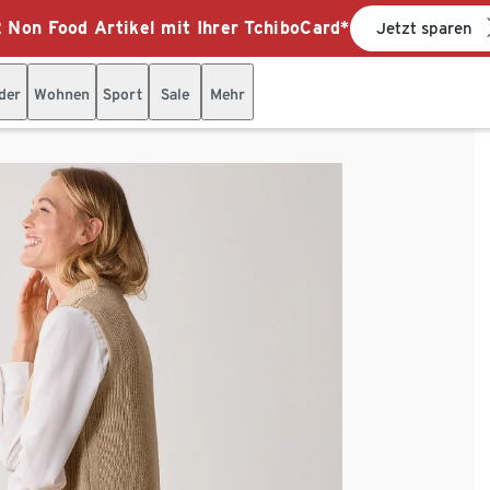
 Non Food Artikel mit Ihrer TchiboCard*
Jetzt sparen
der
Wohnen
Sport
Sale
Mehr