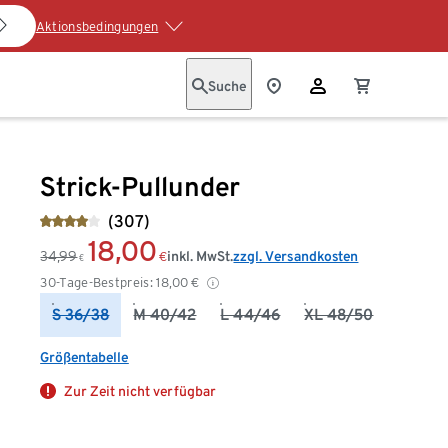
Aktionsbedingungen
Suche
Strick-Pullunder
(307)
18,00
34,99
inkl. MwSt.
zzgl. Versandkosten
€
€
30-Tage-Bestpreis:
18,00
€
S 36/38
M 40/42
L 44/46
XL 48/50
Größentabelle
Zur Zeit nicht verfügbar