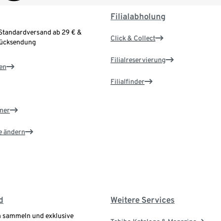
Filialabholung
Standardversand ab 29 € &
Click & Collect
Rücksendung
Filialreservierung
en
Filialfinder
ner
e ändern
d
Weitere Services
 sammeln und exklusive