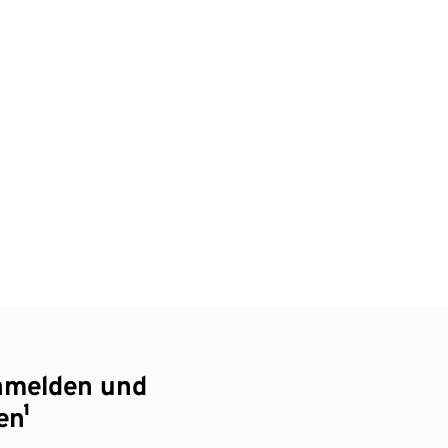
nmelden und
en¹