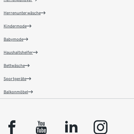
Herrenunterwäsche
Kindermode
Babymode
Haushaltshelfer
Bettwäsche
Sportgeräte
Balkonmöbel
facebook
youtube
linkedin
instagram