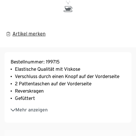
Artikel merken
Bestellnummer: 199715
Elastische Qualität mit Viskose
Verschluss durch einen Knopf auf der Vorderseite
2 Pattentaschen auf der Vorderseite
Reverskragen
Gefüttert
Rückseite mit Teilungsnaht und Saumschlitz
Mehr anzeigen
Zier-Paspeltasche auf der Brust
Knopf in Hornoptik
Mit Elasthan: formbeständig, perfekter Sitz, hoher
Tragekomfort