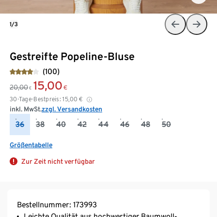
1/3
Gestreifte Popeline-Bluse
(100)
15,00
20,00
€
€
30-Tage-Bestpreis:
15,00
€
inkl. MwSt.
zzgl. Versandkosten
36
38
40
42
44
46
48
50
Größentabelle
Zur Zeit nicht verfügbar
Bestellnummer: 173993
Leichte Qualität aus hochwertiger Baumwoll-