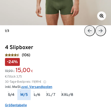
1/3
4 Slipboxer
(106)
-24%
15,00
19,99
€
€
€/Stück
3,75
30-Tage-Bestpreis:
19,99
€
inkl. MwSt.
zzgl. Versandkosten
S/4
M/5
L/6
XL/7
XXL/8
Größentabelle