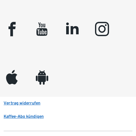
facebook
youtube
linkedin
instagram
appleinc
android
Vertrag widerrufen
Kaffee-Abo kündigen