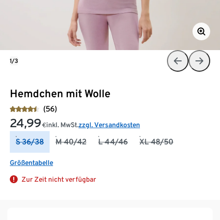
1/3
Hemdchen mit Wolle
(56)
24,99
inkl. MwSt.
zzgl. Versandkosten
€
S 36/38
M 40/42
L 44/46
XL 48/50
Größentabelle
Zur Zeit nicht verfügbar