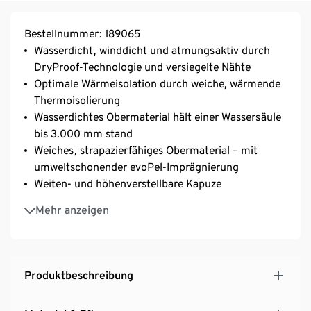
Bestellnummer: 189065
Wasserdicht, winddicht und atmungsaktiv durch
DryProof-Technologie und versiegelte Nähte
Optimale Wärmeisolation durch weiche, wärmende
Thermoisolierung
Wasserdichtes Obermaterial hält einer Wassersäule
bis 3.000 mm stand
Weiches, strapazierfähiges Obermaterial – mit
umweltschonender evoPel-Imprägnierung
Weiten- und höhenverstellbare Kapuze
3 Reißverschlusstaschen vorne
Mehr anzeigen
Reißverschluss-Innentasche und Mesh-Innentasche
mit Klettverschluss
Wasserdichter Schneefang mit rutschhemmender
Gummierung und Druckknöpfen zur
Produktbeschreibung
Weitenregulierung
2-Wege-Frontreißverschluss mit Kinnschutz und