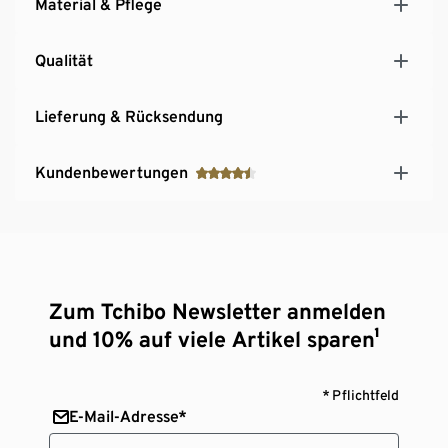
Material & Pflege
Frontleiste
Elastische Ärmelstulpen mit Daumenloch
Qualität
Ergonomisch geformte Armabschlüsse mit
Klettverschluss zur Weitenregulierung
Saum mit Kordelzug und Stopper zur
Lieferung & Rücksendung
Weitenregulierung
Skipasstasche mit verdecktem Reißverschluss am
Kundenbewertungen
Arm
Zum Tchibo Newsletter anmelden
und 10% auf viele Artikel sparen¹
* Pflichtfeld
E-Mail-Adresse*