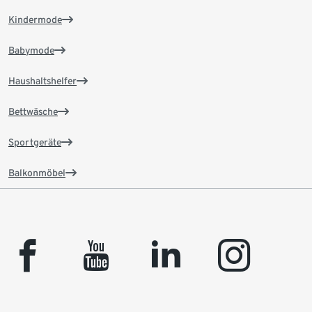
Kindermode
Babymode
Haushaltshelfer
Bettwäsche
Sportgeräte
Balkonmöbel
facebook
youtube
linkedin
instagram