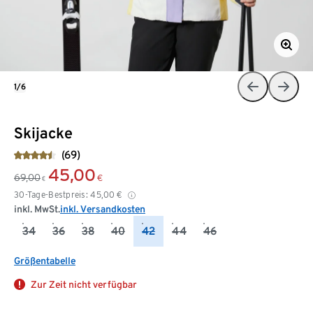
1/6
Skijacke
(69)
45,00
69,00
€
€
30-Tage-Bestpreis:
45,00
€
inkl. MwSt.
inkl. Versandkosten
34
36
38
40
42
44
46
Größentabelle
Zur Zeit nicht verfügbar