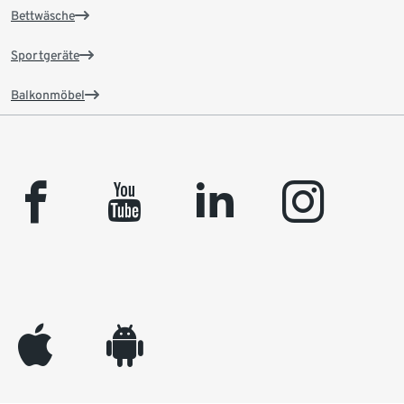
Bettwäsche
Sportgeräte
Balkonmöbel
facebook
youtube
linkedin
instagram
appleinc
android