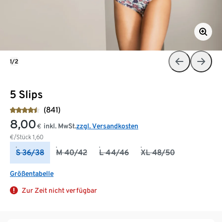
1/2
5 Slips
(841)
8,00
inkl. MwSt.
zzgl. Versandkosten
€
€/Stück
1,60
S 36/38
M 40/42
L 44/46
XL 48/50
Größentabelle
Zur Zeit nicht verfügbar