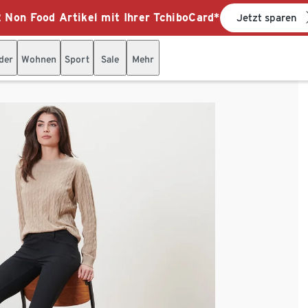
 Non Food Artikel mit Ihrer TchiboCard*
Jetzt sparen
der
Wohnen
Sport
Sale
Mehr