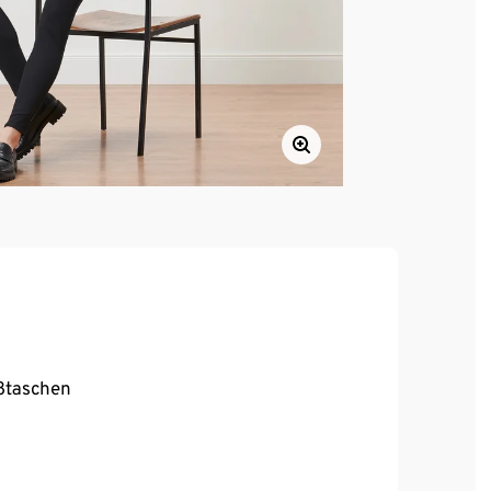
ßtaschen
, hoher Tragekomfort