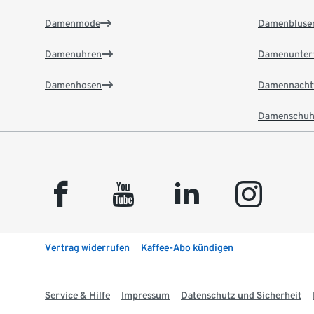
Damenmode
Damenbluse
Damenuhren
Damenunter
Damenhosen
Damennacht
Damenschuh
facebook
youtube
linkedin
instagram
Vertrag widerrufen
Kaffee-Abo kündigen
Service & Hilfe
Impressum
Datenschutz und Sicherheit