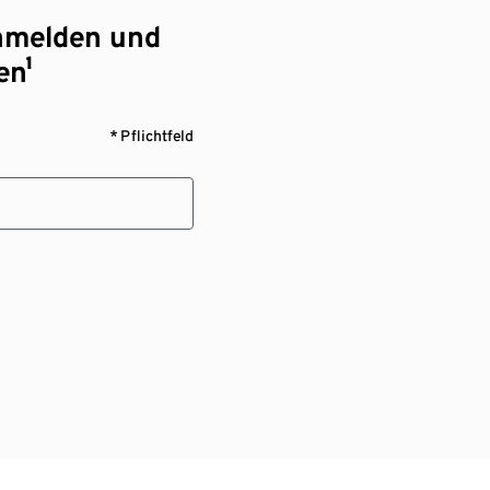
nmelden und
en¹
* Pflichtfeld