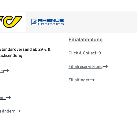
Filialabholung
Standardversand ab 29 € &
Click & Collect
Rücksendung
Filialreservierung
en
Filialfinder
ner
e ändern