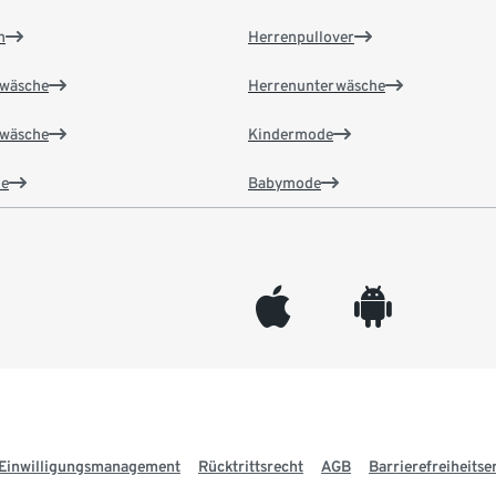
n
Herrenpullover
wäsche
Herrenunterwäsche
wäsche
Kindermode
e
Babymode
appleinc
android
Einwilligungsmanagement
Rücktrittsrecht
AGB
Barrierefreiheitse