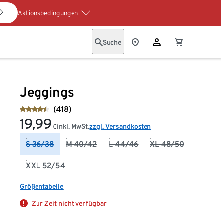
Aktionsbedingungen
Suche
Jeggings
(418)
19,99
inkl. MwSt.
zzgl. Versandkosten
€
S 36/38
M 40/42
L 44/46
XL 48/50
XXL 52/54
Größentabelle
Zur Zeit nicht verfügbar