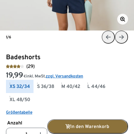
1/6
Badeshorts
(29)
19,99
inkl. MwSt.
zzgl. Versandkosten
€
XS 32/34
S 36/38
M 40/42
L 44/46
XL 48/50
Größentabelle
Anzahl
In den Warenkorb