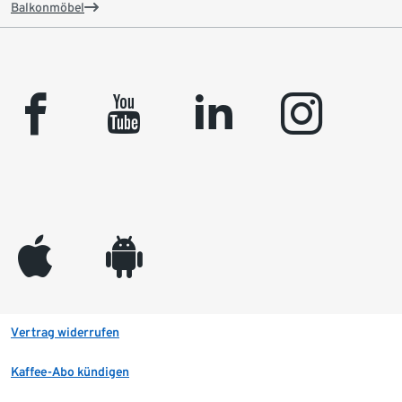
Balkonmöbel
facebook
youtube
linkedin
instagram
appleinc
android
Vertrag widerrufen
Kaffee-Abo kündigen