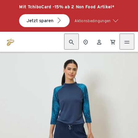
Mit TchiboCard -15% ab 2 Non Food Artikel*
Jetzt sparen
Aktionsbedingungen