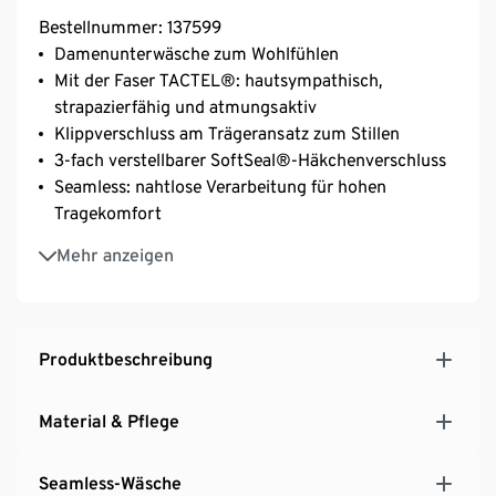
Bestellnummer: 137599
Damenunterwäsche zum Wohlfühlen
Mit der Faser TACTEL®: hautsympathisch,
strapazierfähig und atmungsaktiv
Klippverschluss am Trägeransatz zum Stillen
3-fach verstellbarer SoftSeal®-Häkchenverschluss
Seamless: nahtlose Verarbeitung für hohen
Tragekomfort
Mit Elasthan: formbeständig, perfekter Sitz bei
Mehr anzeigen
voller Bewegungsfreiheit
Superbequem, weich und anschmiegsam
Längenverstellbare Träger
Komfortabler Halt, ideal auch bei Yoga, Pilates oder
Produktbeschreibung
Gymnastik
Material & Pflege
Seamless-Wäsche