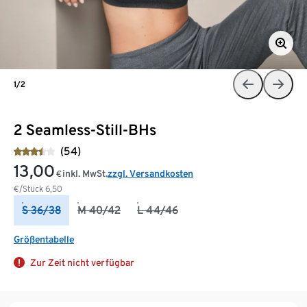
1/2
2 Seamless-Still-BHs
(54)
13,00
inkl. MwSt.
zzgl. Versandkosten
€
€/Stück
6,50
S 36/38
M 40/42
L 44/46
Größentabelle
Zur Zeit nicht verfügbar