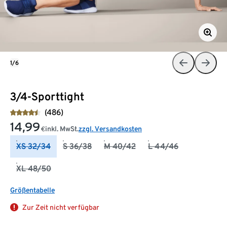
1/6
3/4-Sporttight
(486)
14,99
inkl. MwSt.
zzgl. Versandkosten
€
XS 32/34
S 36/38
M 40/42
L 44/46
XL 48/50
Größentabelle
Zur Zeit nicht verfügbar