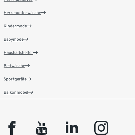
Herrenunterwäsche
Kindermode
Babymode
Haushaltshelfer
Bettwäsche
Sportgeräte
Balkonmöbel
facebook
youtube
linkedin
instagram