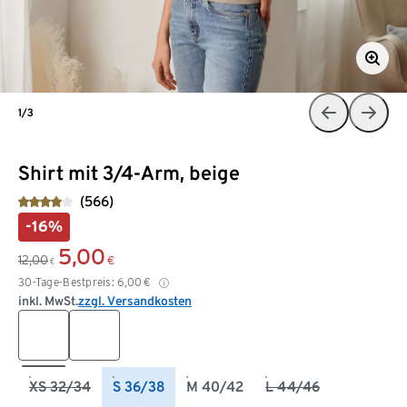
1/3
Shirt mit 3/4-Arm, beige
(566)
-16%
5,00
12,00
€
€
30-Tage-Bestpreis:
6,00
€
inkl. MwSt.
zzgl. Versandkosten
XS 32/34
S 36/38
M 40/42
L 44/46