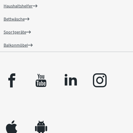
Haushaltshelfer
Bettwäsche
Sportgeräte
Balkonmöbel
facebook
youtube
linkedin
instagram
appleinc
android