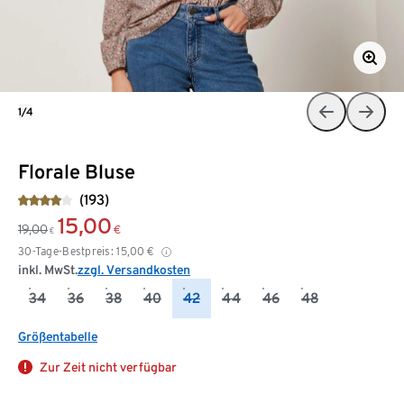
1/4
Florale Bluse
(193)
15,00
19,00
€
€
30-Tage-Bestpreis:
15,00
€
inkl. MwSt.
zzgl. Versandkosten
34
36
38
40
42
44
46
48
Größentabelle
Zur Zeit nicht verfügbar