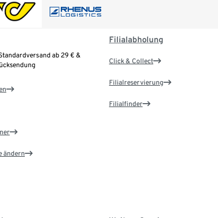
Filialabholung
Standardversand ab 29 € &
Click & Collect
Rücksendung
Filialreservierung
en
Filialfinder
ner
e ändern