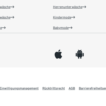
wäsche
Herrenunterwäsche
wäsche
Kindermode
e
Babymode
appleinc
android
Einwilligungsmanagement
Rücktrittsrecht
AGB
Barrierefreiheitse