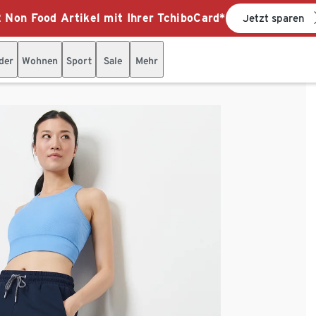
 Non Food Artikel mit Ihrer TchiboCard*
Jetzt sparen
der
Wohnen
Sport
Sale
Mehr