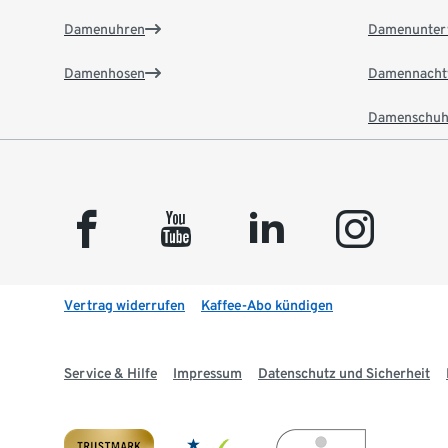
Damenuhren
Damenunter
Damenhosen
Damennacht
Damenschuh
facebook
youtube
linkedin
instagram
Vertrag widerrufen
Kaffee-Abo kündigen
Service & Hilfe
Impressum
Datenschutz und Sicherheit