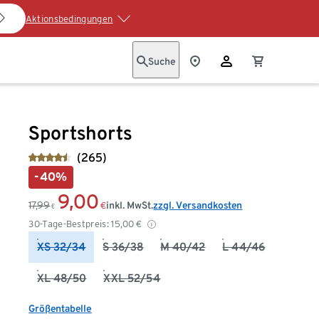
Aktionsbedingungen
Suche
Sportshorts
(265)
-40%
9,00
17,99
inkl. MwSt.
zzgl. Versandkosten
€
€
30-Tage-Bestpreis:
15,00
€
XS 32/34
S 36/38
M 40/42
L 44/46
XL 48/50
XXL 52/54
Größentabelle