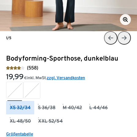
1/5
Bodyforming-Sporthose, dunkelblau
(558)
19,99
inkl. MwSt.
zzgl. Versandkosten
€
XS 32/34
S 36/38
M 40/42
L 44/46
XL 48/50
XXL 52/54
Größentabelle