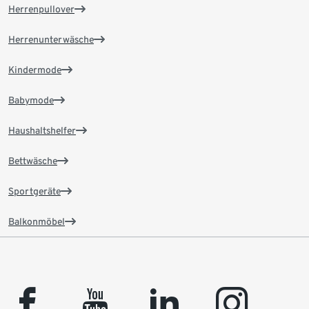
Herrenpullover
Herrenunterwäsche
Kindermode
Babymode
Haushaltshelfer
Bettwäsche
Sportgeräte
Balkonmöbel
facebook
youtube
linkedin
instagram