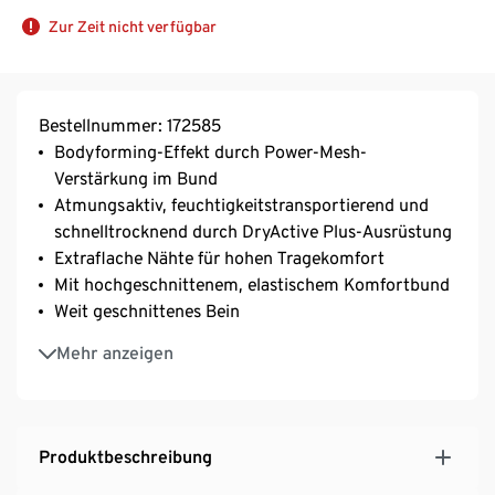
Zur Zeit nicht verfügbar
Bestellnummer: 172585
Bodyforming-Effekt durch Power-Mesh-
Verstärkung im Bund
Atmungsaktiv, feuchtigkeitstransportierend und
schnelltrocknend durch DryActive Plus-Ausrüstung
Extraflache Nähte für hohen Tragekomfort
Mit hochgeschnittenem, elastischem Komfortbund
Weit geschnittenes Bein
Ziernaht auf der Vorderseite
Mehr anzeigen
Schlitz am vorderen Saum
Softes, elastisches Material mit der Faser Creora® –
für einen optimalen Bodyforming-Effekt
Produktbeschreibung