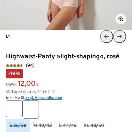
1/4
Highwaist-Panty »light-shaping«, rosé
(94)
-19%
12,00
17,99
€
€
30-Tage-Bestpreis:
14,99
€
inkl. MwSt.
zzgl. Versandkosten
S 36/38
M 40/42
L 44/46
XL 48/50