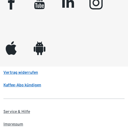
facebook
youtube
linkedin
instagram
appleinc
android
Vertrag widerrufen
Kaffee-Abo kündigen
Service & Hilfe
Impressum