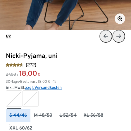
1/2
Nicki-Pyjama, uni
(272)
18,00
27,00
€
€
30-Tage-Bestpreis:
18,00
€
inkl. MwSt.
zzgl. Versandkosten
S 44/46
M 48/50
L 52/54
XL 56/58
XXL 60/62