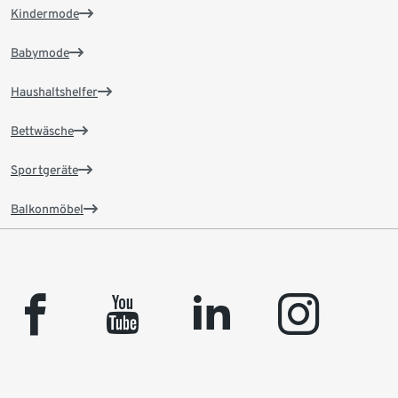
Kindermode
Babymode
Haushaltshelfer
Bettwäsche
Sportgeräte
Balkonmöbel
facebook
youtube
linkedin
instagram