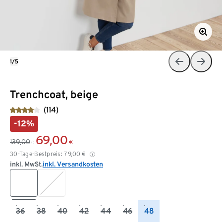
1/5
Trenchcoat, beige
(114)
-12%
69,00
139,00
€
€
30-Tage-Bestpreis:
79,00
€
inkl. MwSt.
inkl. Versandkosten
36
38
40
42
44
46
48