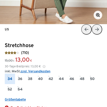
1/5
Stretchhose
(710)
13,00
15,00
€
€
30-Tage-Bestpreis:
13,00
€
inkl. MwSt.
zzgl. Versandkosten
34
36
38
40
42
44
46
48
50
52
54
Größentabelle