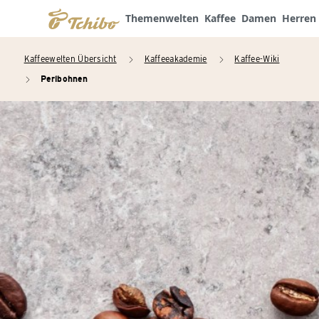
Themenwelten
Kaffee
Damen
Herren
Kaffeewelten Übersicht
Kaffeeakademie
Kaffee-Wiki
arrow_right
arrow_right
Perlbohnen
arrow_right