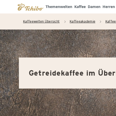
Themenwelten
Kaffee
Damen
Herren
Kaffeewelten Übersicht
Kaffeeakademie
Kaffee
arrow_right
arrow_right
Getreidekaffee im Über