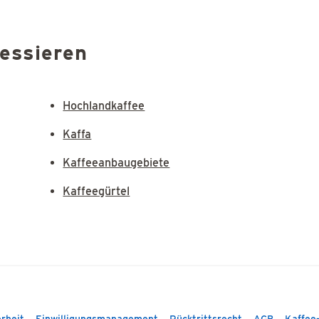
ressieren
Hochlandkaffee
Kaffa
Kaffeeanbaugebiete
Kaffeegürtel
rheit
Einwilligungsmanagement
Rücktrittsrecht
AGB
Kaffee