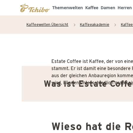
Themenwelten
Kaffee
Damen
Herren
Kaffeewelten Übersicht
Kaffeeakademie
Kaffee
arrow_right
arrow_right
Estate Coffee ist Kaffee, der von ei
stammt. Er ist damit eine besondere 
aus der gleichen Anbauregion komme
Was ist Estate Coff
wird, können unterschiedlich groß sei
Wieso hat die R