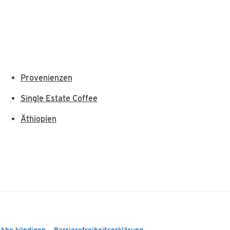
Provenienzen
Single Estate Coffee
Äthiopien
-Abo kündigen
Barrierefreiheitserklärung