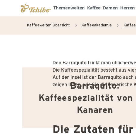
Themenwelten
Kaffee
Damen
Herren
Kaffeewelten Übersicht
Kaffeeakademie
Kaffee
arrow_right
arrow_right
Den Barraquito trinkt man üblicherwei
Die Kaffeespezialität besteht aus vie
Auf der Insel ist der Barraquito auch
Barraquito:
zeigen Ihnen, wie Sie die kanarische 
Kaffeespezialität von
Kanaren
Die Zutaten für