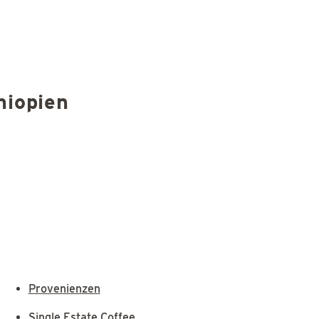
hiopien
Provenienzen
Single Estate Coffee