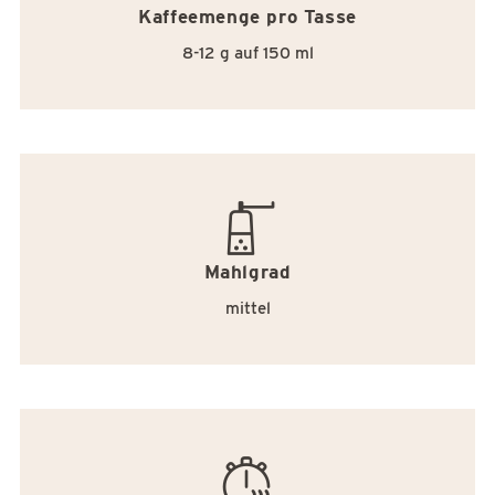
Kaffeemenge pro Tasse
8-12 g auf 150 ml
hand_coffee_grinder
Mahlgrad
mittel
brewing_time