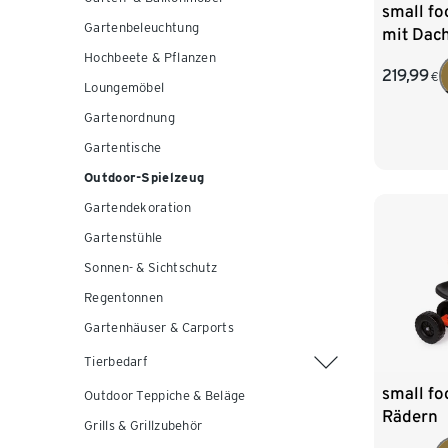
small fo
Gartenbeleuchtung
mit Dac
Regenco
Hochbeete & Pflanzen
219,99
€
Loungemöbel
Gartenordnung
Gartentische
Outdoor-Spielzeug
Gartendekoration
Gartenstühle
Sonnen- & Sichtschutz
Regentonnen
Gartenhäuser & Carports
Tierbedarf
small fo
Outdoor Teppiche & Beläge
Rädern
Grills & Grillzubehör