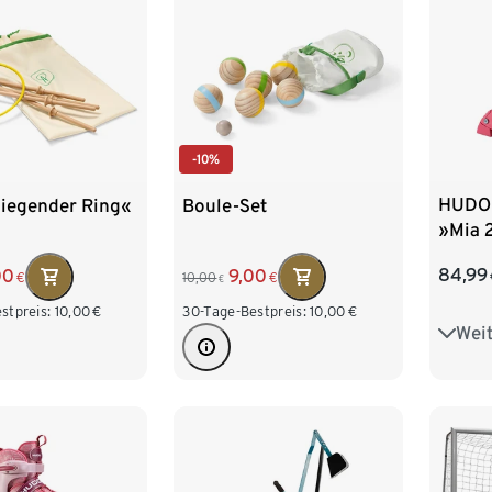
-10%
HUDOR
liegender Ring«
Boule-Set
»Mia 2
84,99
00
9,00
€
10,00
€
€
stpreis:
10,00
€
30-Tage-Bestpreis:
10,00
€
Weit
Gr. 3