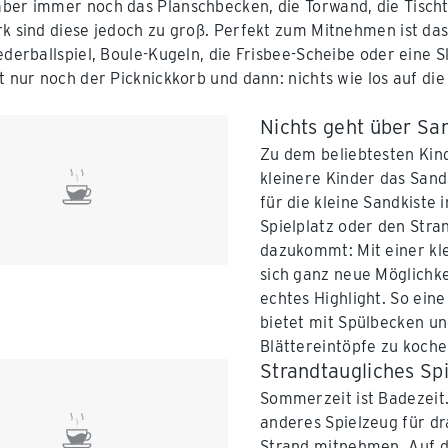
ber immer noch das Planschbecken, die Torwand, die Tischt
rk sind diese jedoch zu groß. Perfekt zum Mitnehmen ist das
Federballspiel, Boule-Kugeln, die Frisbee-Scheibe oder ein
lt nur noch der Picknickkorb und dann: nichts wie los auf die
Nichts geht über Sa
Zu dem beliebtesten Kin
kleinere Kinder das San
für die kleine Sandkiste
Spielplatz oder den Stra
dazukommt: Mit einer kl
sich ganz neue Möglichke
echtes Highlight. So eine
bietet mit Spülbecken un
Blättereintöpfe zu koche
Strandtaugliches Sp
Sommerzeit ist Badezeit.
anderes Spielzeug für d
Strand mitnehmen. Auf d