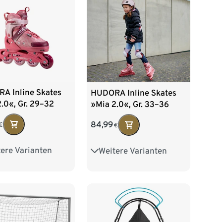
A Inline Skates
HUDORA Inline Skates
.0«, Gr. 29–32
»Mia 2.0«, Gr. 33–36
84,99
€
€
ere Varianten
Weitere Varianten
3–36
Gr. 37–40
Gr. 29–32
Gr. 37–40