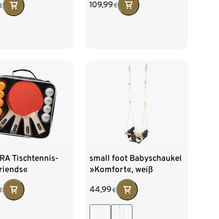
109,99
€
€
A Tischtennis-
small foot Babyschaukel
riends«
»Komfort«, weiß
44,99
€
€