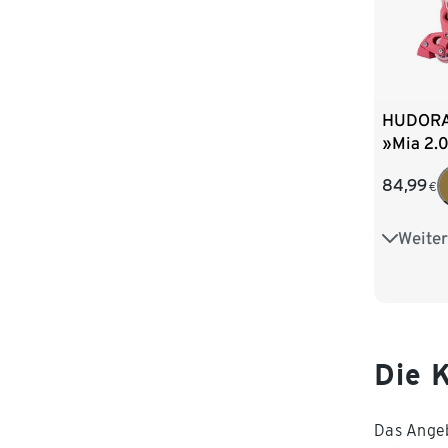
HUDORA 
»Mia 2.0
84,99
€
Weiter
Gr. 29–3
Die 
Das Angeb