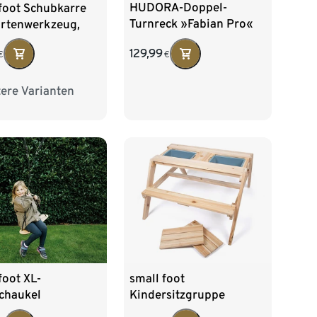
HUDORA-Doppel-
foot Schubkarre
Turnreck »Fabian Pro«
artenwerkzeug,
129,99
€
€
ere Varianten
small foot
foot XL-
Kindersitzgruppe
schaukel
Matschtisch