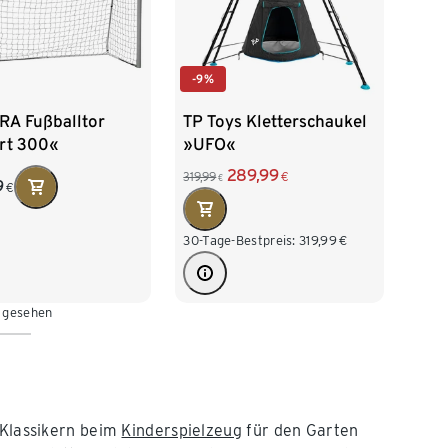
-9%
A Fußballtor
TP Toys Kletterschaukel
rt 300«
»UFO«
289,99
319,99
€
€
9
€
30-Tage-Bestpreis:
319,99
€
n gesehen
 Klassikern beim
Kinderspielzeug
für den Garten