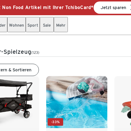
 Non Food Artikel mit Ihrer TchiboCard*
Jetzt sparen
der
Wohnen
Sport
Sale
Mehr
r-Spielzeug
(123)
tern & Sortieren
-33%