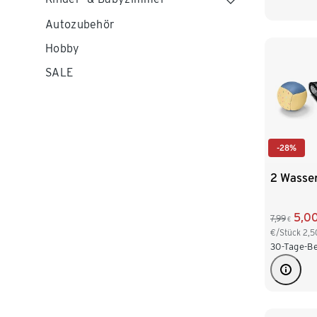
Autozubehör
Hobby
SALE
-28%
2 Wasser
5,0
7,99
€
€/Stück
2,5
30-Tage-Be