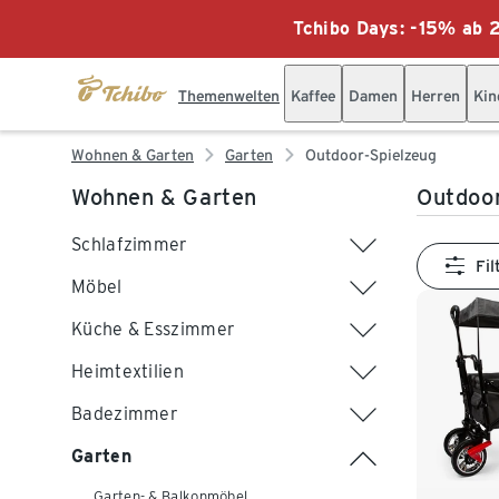
Tchibo Days: -15% ab 2
Themenwelten
Kaffee
Damen
Herren
Kin
Wohnen & Garten
Garten
Outdoor-Spielzeug
Wohnen & Garten
Outdoo
Schlafzimmer
Fil
Möbel
Küche & Esszimmer
Heimtextilien
Badezimmer
Garten
Garten- & Balkonmöbel