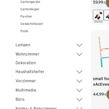
Gartengeräte
59,99
€
Gartenliegen
Pavillon
Gewächshäuser
Pools
Lampen
Wohnzimmer
Dekoration
Haushaltshelfer
small fo
Vorzimmer
»Active
Multimedia
44,99
€
Büro
Kinder- & Babyzimmer