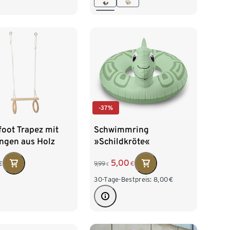
-37%
foot Trapez mit
Schwimmring
ingen aus Holz
»Schildkröte«
5,00
€
9,99
€
€
30-Tage-Bestpreis:
8,00
€