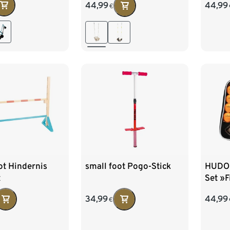
44,99
44,99
€
ot Hindernis
small foot Pogo-Stick
HUDOR
«
Set »F
34,99
44,99
€