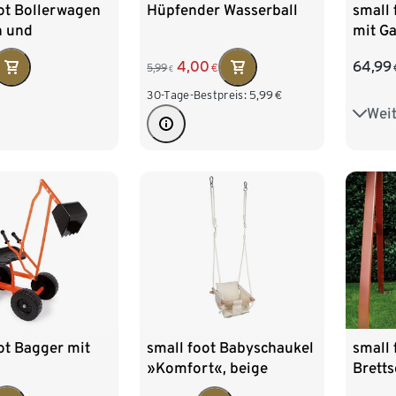
ot Bollerwagen
Hüpfender Wasserball
small 
h und
mit G
ver
groß
4,00
64,99
5,99
€
€
30-Tage-Bestpreis:
5,99
€
Weit
klein
ot Bagger mit
small foot Babyschaukel
small 
»Komfort«, beige
Brett