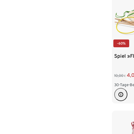
-60%
Spiel »F
4,
10,00
€
30-Tage-Be