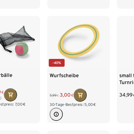
-40%
bälle
Wurfscheibe
small 
Turnr
0
€
3,00
34,99
5,99
€
€
0
stpreis:
7,00
€
30-Tage-Bestpreis:
5,00
€