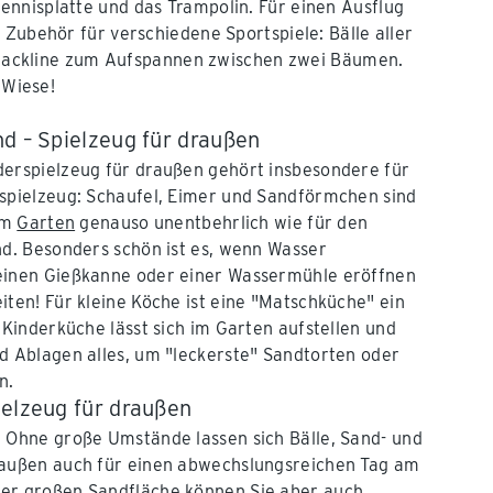
ennisplatte und das Trampolin. Für einen Ausflug
 Zubehör für verschiedene Sportspiele: Bälle aller
e Slackline zum Aufspannen zwischen zwei Bäumen.
 Wiese!
nd – Spielzeug für draußen
derspielzeug für draußen gehört insbesondere für
dspielzeug: Schaufel, Eimer und Sandförmchen sind
 im
Garten
genauso unentbehrlich wie für den
nd. Besonders schön ist es, wenn Wasser
einen Gießkanne oder einer Wassermühle eröffnen
iten! Für kleine Köche ist eine "Matschküche" ein
 Kinderküche lässt sich im Garten aufstellen und
d Ablagen alles, um "leckerste" Sandtorten oder
n.
ielzeug für draußen
 Ohne große Umstände lassen sich Bälle, Sand- und
raußen auch für einen abwechslungsreichen Tag am
er großen Sandfläche können Sie aber auch