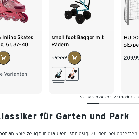
Inline Skates
small foot Bagger mit
HUDOR
«, Gr. 37–40
Rädern
»Expe
59,99
209,9
€
e Varianten
2
Gr. 33–36
Sie haben 24 von 123 Produkte
Klassiker für Garten und Park
ot an Spielzeug für draußen ist riesig. Zu den beliebtesten