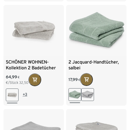
2 Jacquard-Handtücher,
SCHÖNER WOHNEN-
salbei
Kollektion 2 Badetücher
»Cuddly«, hellgrau
64,99
€
17,99
€
€/Stück
32,50
+3