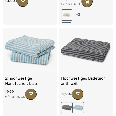
24,99
€
€/Stück
32,50
+3
2 hochwertige
Hochwertiges Badetuch,
Handtücher, blau
anthrazit
19,99
€
19,99
€
€/Stück
10,00