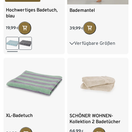
Hochwertiges Badetuch,
Bademantel
blau
19,99
39,99
€
€
Verfügbare Größen
S 36/38
M 40/42
L 44/46
XL 48/50
XL-Badetuch
SCHÖNER WOHNEN-
Kollektion 2 Badetücher
»Cuddly«, sandfarben
64,99
€