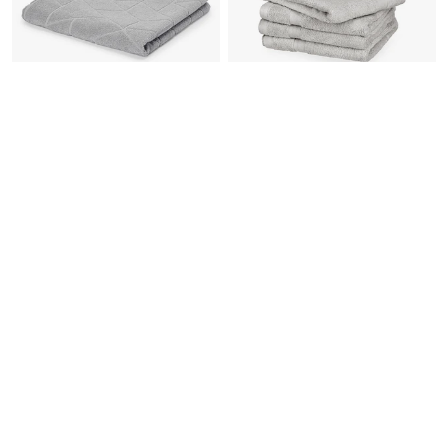
Jacquard-Badetuch, grau
SCHÖNER WOHNEN-
Kollektion 4 Handtücher
»Cuddly«, hellgrau
59,99
€
17,99
€
€/Stück
15,00
+3