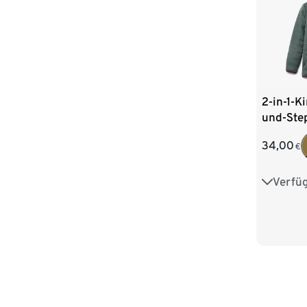
2-in-1-K
und-Ste
34,00
€
Verfü
122/128
146/152
170/176