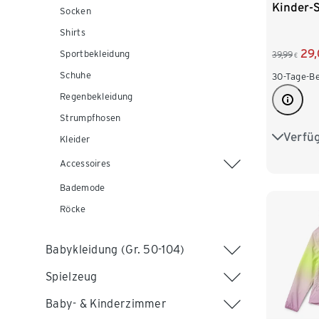
Kinder-S
Socken
Shirts
29
Sportbekleidung
39,99
€
Schuhe
30-Tage-Be
Regenbekleidung
Strumpfhosen
Verfü
122/128
Kleider
Accessoires
146/152
Bademode
170/176
Röcke
Babykleidung (Gr. 50-104)
Spielzeug
Baby- & Kinderzimmer