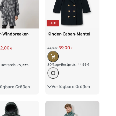
-13%
Kinder-Caban-Mantel
r-Windbreaker-
39,00
22,00
44,99
€
€
€
30-Tage-Bestpreis:
44,99
€
-Bestpreis:
29,99
€
Verfügbare Größen
fügbare Größen
98/104
110/116
140
146/152
122/128
134/140
164