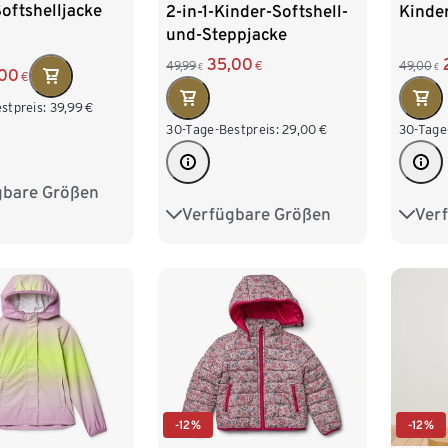
oftshelljacke
2-in-1-Kinder-Softshell-
Kinde
und-Steppjacke
35,00
49,99
€
49,00
€
€
,00
€
stpreis:
39,99
€
30-Tage-Bestpreis:
29,00
€
30-Tage
gbare Größen
134/140
Verfügbare Größen
Ver
122/128
134/140
122/1
158/164
146/152
158/164
146/
170/176
170/1
-12%
-12%