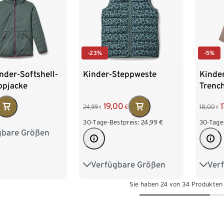
-23%
-5%
inder-Softshell-
Kinder-Steppweste
Kinder
ppjacke
Trenc
19,00
24,99
€
18,00
€
€
30-Tage-Bestpreis:
24,99
€
30-Tage
gbare Größen
134/140
158/164
Verfügbare Größen
Ver
122/128
134/140
122/1
Sie haben 24 von 34 Produkten
146/152
158/164
146/
170/176
170/1