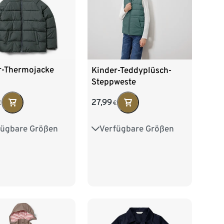
r-Thermojacke
Kinder-Teddyplüsch-
Steppweste
27,99
€
€
fügbare Größen
Verfügbare Größen
28
134/140
122/128
134/140
152
158/164
146/152
158/164
76
170/176