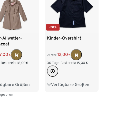
-20%
-Allwetter-
Kinder-Overshirt
hcoat
17,00
12,00
€
24,99
€
€
-Bestpreis:
18,00
€
30-Tage-Bestpreis:
15,00
€
fügbare Größen
Verfügbare Größen
28
134/140
122/128
134/140
 gesehen
152
158/164
146/152
158/164
76
170/176