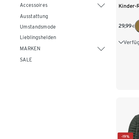
Accessoires
Kinder-
Ausstattung
29,99
Umstandsmode
€
Lieblingshelden
Verfü
134/140
MARKEN
158/164
SALE
-19%