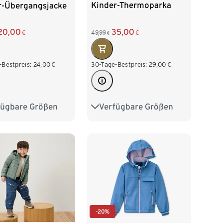
Kinder-Thermoparka
r-Übergangsjacke
35,00
20,00
49,99
€
€
€
30-Tage-Bestpreis:
29,00
€
-Bestpreis:
24,00
€
Verfügbare Größen
fügbare Größen
122/128
134/140
28
134/140
146/152
158/164
152
158/164
170/176
76
-20%