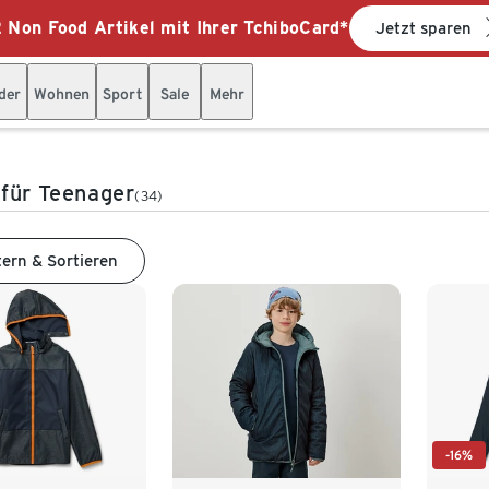
 Non Food Artikel mit Ihrer TchiboCard*
Jetzt sparen
der
Wohnen
Sport
Sale
Mehr
für Teenager
(34)
tern & Sortieren
-16%