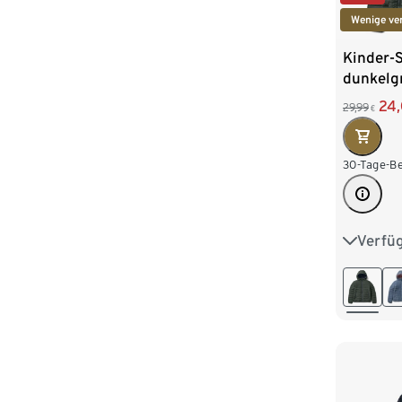
Wenige ve
Kinder-S
dunkelg
24
29,99
€
30-Tage-Be
Verfü
110/116
134/140
158/164