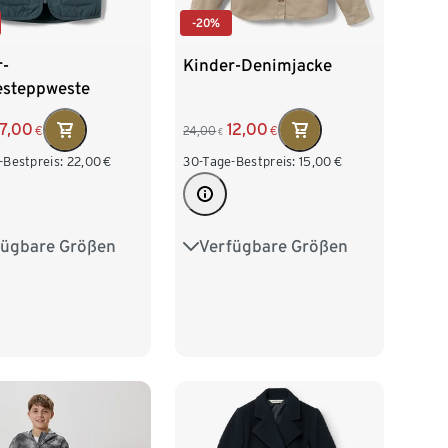
-20%
r-
Kinder-Denimjacke
steppweste
17,00
12,00
€
24,00
€
€
-Bestpreis:
22,00
€
30-Tage-Bestpreis:
15,00
€
fügbare Größen
Verfügbare Größen
2
98/104
122/128
134/140
16
122/128
146/152
158/164
140
170/176