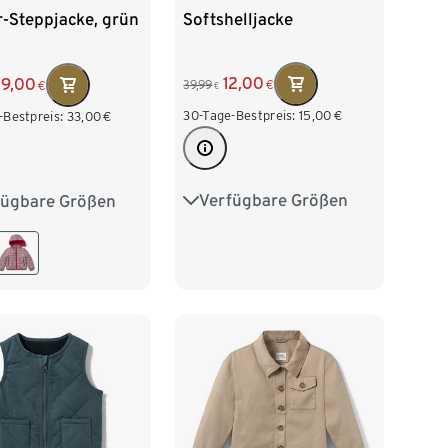
Softshelljacke
-Steppjacke, grün
12,00
9,00
39,99
€
€
€
30-Tage-Bestpreis:
15,00
€
-Bestpreis:
33,00
€
Verfügbare Größen
fügbare Größen
122/128
134/140
04
110/116
146/152
158/164
28
134/140
170/176