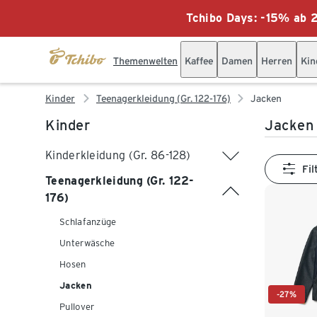
Tchibo Days: -15% ab 2
Themenwelten
Kaffee
Damen
Herren
Kin
Kinder
Teenagerkleidung (Gr. 122-176)
Jacken
Kinder
Jacken 
Kinderkleidung (Gr. 86-128)
Fil
Teenagerkleidung (Gr. 122-
176)
Schlafanzüge
Unterwäsche
Hosen
Jacken
-27%
Pullover